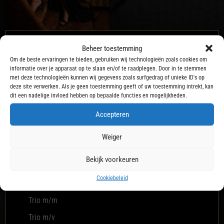
Beheer toestemming
Mogelijkheden
Om de beste ervaringen te bieden, gebruiken wij technologieën zoals cookies om
Anaal bij klant
informatie over je apparaat op te slaan en/of te raadplegen. Door in te stemmen
met deze technologieën kunnen wij gegevens zoals surfgedrag of unieke ID's op
Beffen
deze site verwerken. Als je geen toestemming geeft of uw toestemming intrekt, kan
dit een nadelige invloed hebben op bepaalde functies en mogelijkheden.
Biseks
Accepteren
Erotische massage
Gangbang
Weiger
Pijpen
Bekijk voorkeuren
Soft Sm
Cookiebeleid
Speciale kledingverzoeken
Trio m/m
Trio m/v