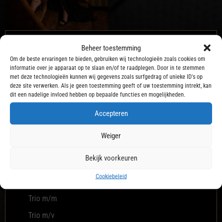
Beheer toestemming
Möglichkeiten
Om de beste ervaringen te bieden, gebruiken wij technologieën zoals cookies om
Anaal bij klant
informatie over je apparaat op te slaan en/of te raadplegen. Door in te stemmen
met deze technologieën kunnen wij gegevens zoals surfgedrag of unieke ID's op
Beffen
deze site verwerken. Als je geen toestemming geeft of uw toestemming intrekt, kan
dit een nadelige invloed hebben op bepaalde functies en mogelijkheden.
Biseks
Accepteren
Erotische massage
Gangbang
Weiger
Pijpen
Bekijk voorkeuren
Soft Sm
Cookiebeleid
Speciale kledingverzoeken
Trio m/m
Trio m/v